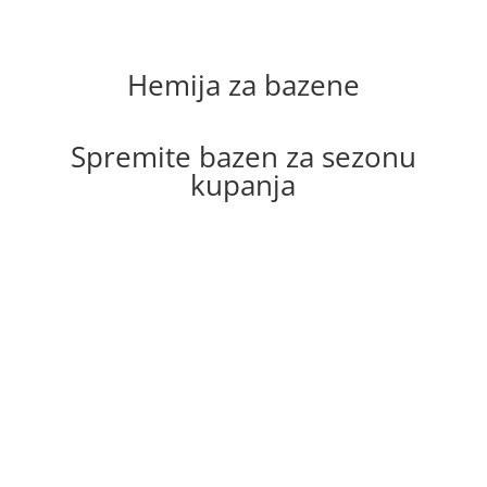
Hemija za bazene
Spremite bazen za sezonu
kupanja
Hemija za bazene i oprema za
bazene dostupne su uz povoljne
cene, brzu isporuku i podršku
pri izboru proizvoda.
Poručite sredstva za održavanje vode,
testere, dozatore i dodatke za bazene, uz
garanciju kvaliteta i sigurnu kupovinu.