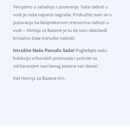
Verujemo u saradnju i poverenje. Vaša radost u
vodi je naša najveća nagrada. Pridružite nam se u
putovanju ka besprekornim trenucima radosti u
vodi – Hemija za Bazene je tu da vam obezbedi
kristalno čiste trenutke radosti!
Istražite Našu Ponudu Sada!
Pogledajte našu
kolekciju vrhunskih proizvoda i počnite sa
održavanjem savršenog bazena već danas!
Vaš Hemija za Bazene tim.