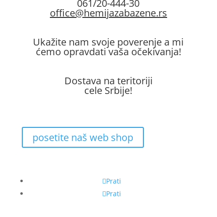
061/20-444-30
office@hemijazabazene.rs
Ukažite nam svoje poverenje a mi
ćemo opravdati vaša očekivanja!
Dostava na teritoriji
cele Srbije!
posetite naš web shop
Prati
Prati