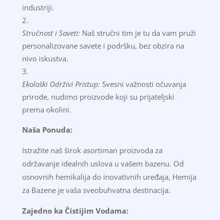
industriji.
Stručnost i Saveti:
Naš stručni tim je tu da vam pruži
personalizovane savete i podršku, bez obzira na
nivo iskustva.
Ekološki Održivi Pristup:
Svesni važnosti očuvanja
prirode, nudimo proizvode koji su prijateljski
prema okolini.
Naša Ponuda:
Istražite naš širok asortiman proizvoda za
održavanje idealnih uslova u vašem bazenu. Od
osnovnih hemikalija do inovativnih uređaja, Hemija
za Bazene je vaša sveobuhvatna destinacija.
Zajedno ka Čistijim Vodama: