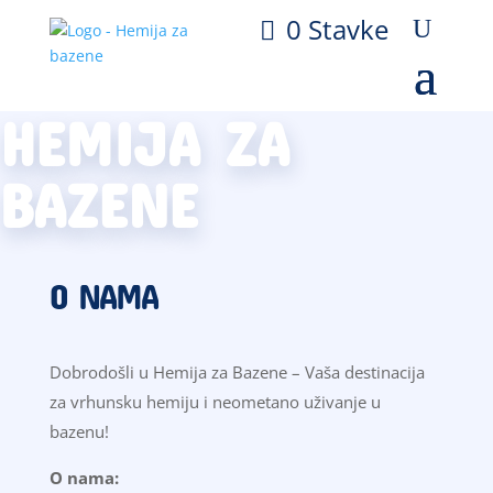
0 Stavke
HEMIJA ZA
BAZENE
O NAMA
Dobrodošli u Hemija za Bazene – Vaša destinacija
za vrhunsku hemiju i neometano uživanje u
bazenu!
O nama: