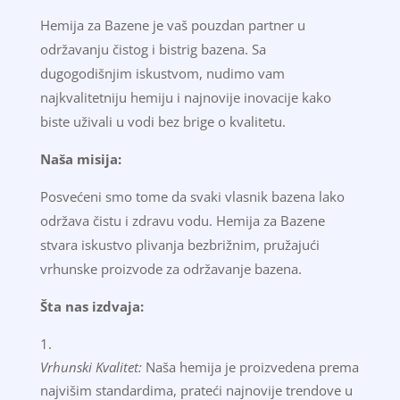
Hemija za Bazene je vaš pouzdan partner u
održavanju čistog i bistrig bazena. Sa
dugogodišnjim iskustvom, nudimo vam
najkvalitetniju hemiju i najnovije inovacije kako
biste uživali u vodi bez brige o kvalitetu.
Naša misija:
Posvećeni smo tome da svaki vlasnik bazena lako
održava čistu i zdravu vodu. Hemija za Bazene
stvara iskustvo plivanja bezbrižnim, pružajući
vrhunske proizvode za održavanje bazena.
Šta nas izdvaja:
Vrhunski Kvalitet:
Naša hemija je proizvedena prema
najvišim standardima, prateći najnovije trendove u