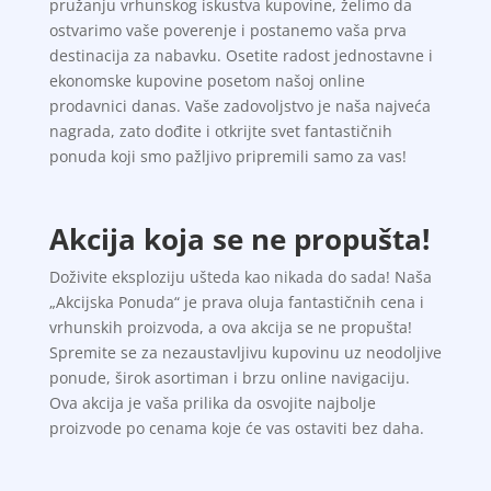
pružanju vrhunskog iskustva kupovine, želimo da
ostvarimo vaše poverenje i postanemo vaša prva
destinacija za nabavku. Osetite radost jednostavne i
ekonomske kupovine posetom našoj online
prodavnici danas. Vaše zadovoljstvo je naša najveća
nagrada, zato dođite i otkrijte svet fantastičnih
ponuda koji smo pažljivo pripremili samo za vas!
Akcija koja se ne propušta!
Doživite eksploziju ušteda kao nikada do sada! Naša
„Akcijska Ponuda“ je prava oluja fantastičnih cena i
vrhunskih proizvoda, a ova akcija se ne propušta!
Spremite se za nezaustavljivu kupovinu uz neodoljive
ponude, širok asortiman i brzu online navigaciju.
Ova akcija je vaša prilika da osvojite najbolje
proizvode po cenama koje će vas ostaviti bez daha.