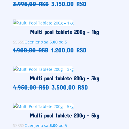
Originalna
Trenutna
3.995,00
RSD
3.150,00
RSD
cena
cena
je
je:
bila:
3.150,00
3.995,00
RSD.
Multi pool tablete 200g – 1kg
RSD.
Ocenjeno sa
5.00
od 5
Originalna
Trenutna
1.900,00
RSD
1.200,00
RSD
cena
cena
je
je:
bila:
1.200,00
1.900,00
RSD.
Multi pool tablete 200g – 3kg
RSD.
Originalna
Trenutna
4.950,00
RSD
3.500,00
RSD
cena
cena
je
je:
bila:
3.500,00
4.950,00
RSD.
Multi pool tablete 200g – 5kg
RSD.
Ocenjeno sa
5.00
od 5