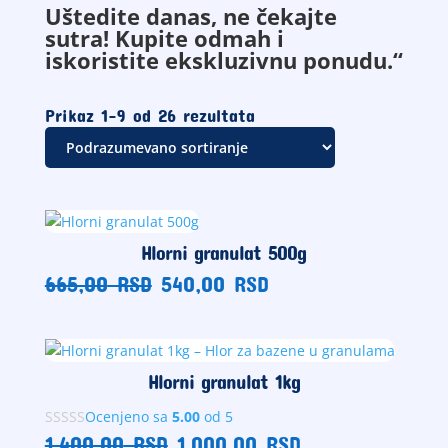
Uštedite danas, ne čekajte
sutra! Kupite odmah i
iskoristite ekskluzivnu ponudu.“
Prikaz 1–9 od 26 rezultata
Hlorni granulat 500g
Originalna
Trenutna
665,00
RSD
540,00
RSD
cena
cena
je
je:
bila:
540,00
665,00
RSD.
Hlorni granulat 1kg
RSD.
Ocenjeno sa
5.00
od 5
Originalna
Trenutna
1.400,00
RSD
1.000,00
RSD