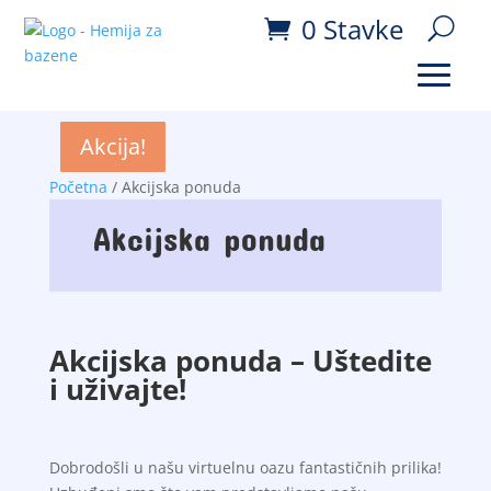
0 Stavke
Akcija!
Akcija!
Akcija!
Akcija!
Akcija!
Akcija!
Akcija!
Akcija!
Akcija!
Početna
/ Akcijska ponuda
Akcijska ponuda
Akcijska ponuda – Uštedite
i uživajte!
Dobrodošli u našu virtuelnu oazu fantastičnih prilika!