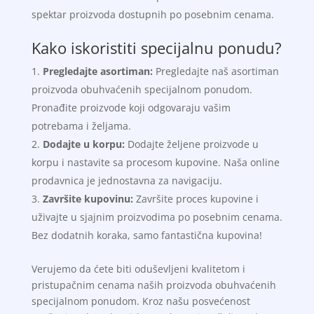
spektar proizvoda dostupnih po posebnim cenama.
Kako iskoristiti specijalnu ponudu?
Pregledajte asortiman:
Pregledajte naš asortiman
proizvoda obuhvaćenih specijalnom ponudom.
Pronađite proizvode koji odgovaraju vašim
potrebama i željama.
Dodajte u korpu:
Dodajte željene proizvode u
korpu i nastavite sa procesom kupovine. Naša online
prodavnica je jednostavna za navigaciju.
Završite kupovinu:
Završite proces kupovine i
uživajte u sjajnim proizvodima po posebnim cenama.
Bez dodatnih koraka, samo fantastična kupovina!
Verujemo da ćete biti oduševljeni kvalitetom i
pristupačnim cenama naših proizvoda obuhvaćenih
specijalnom ponudom. Kroz našu posvećenost