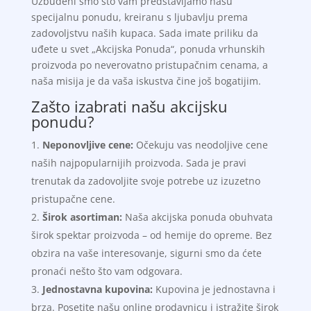
Uzbuđeni smo što vam predstavljamo našu
specijalnu ponudu, kreiranu s ljubavlju prema
zadovoljstvu naših kupaca. Sada imate priliku da
uđete u svet „Akcijska Ponuda“, ponuda vrhunskih
proizvoda po neverovatno pristupačnim cenama, a
naša misija je da vaša iskustva čine još bogatijim.
Zašto izabrati našu akcijsku
ponudu?
Neponovljive cene:
Očekuju vas neodoljive cene
naših najpopularnijih proizvoda. Sada je pravi
trenutak da zadovoljite svoje potrebe uz izuzetno
pristupačne cene.
Širok asortiman:
Naša akcijska ponuda obuhvata
širok spektar proizvoda – od hemije do opreme. Bez
obzira na vaše interesovanje, sigurni smo da ćete
pronaći nešto što vam odgovara.
Jednostavna kupovina:
Kupovina je jednostavna i
brza. Posetite našu online prodavnicu i istražite širok