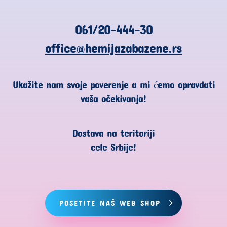
061/20-444-30
office@hemijazabazene.rs
Ukažite nam svoje poverenje a mi ćemo opravdati
vaša očekivanja!
Dostava na teritoriji
cele Srbije!
POSETITE NAŠ WEB SHOP