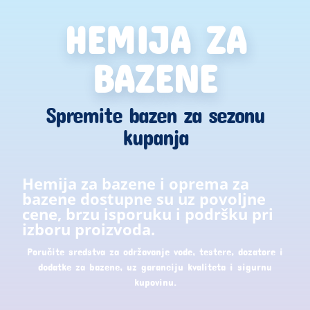
HEMIJA ZA
BAZENE
Spremite bazen za sezonu
kupanja
Hemija za bazene i oprema za
bazene dostupne su uz povoljne
cene, brzu isporuku i podršku pri
izboru proizvoda.
Poručite sredstva za održavanje vode, testere, dozatore i
dodatke za bazene, uz garanciju kvaliteta i sigurnu
kupovinu.