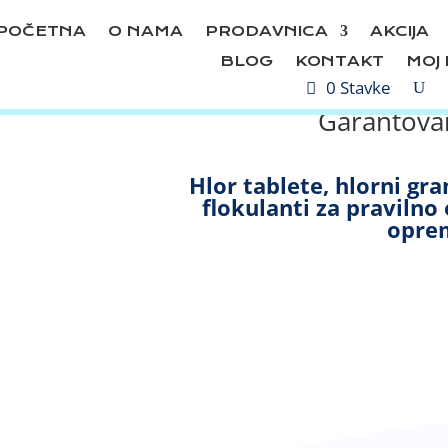
POČETNA
O NAMA
PRODAVNICA
AKCIJA
BLOG
KONTAKT
MOJ
0 Stavke
Garantovan
Hlor tablete, hlorni gran
flokulanti za pravilno
oprem