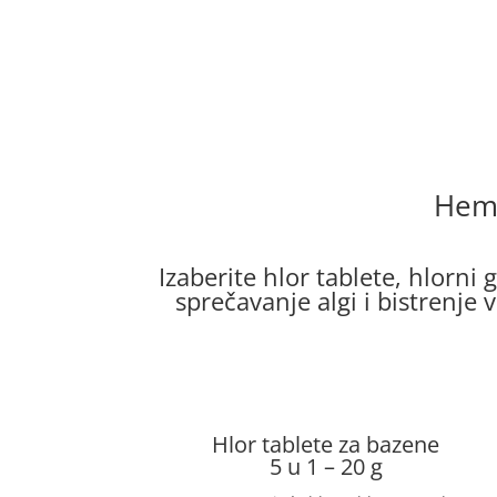
Hemi
Izaberite hlor tablete, hlorni 
sprečavanje algi i bistrenje 
Hlor tablete za bazene
5 u 1 – 20 g