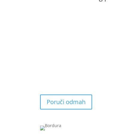
Sniženje na hemiju i opremu
Dana(i)
:
Sat(a)
:
Minuta(s)
:
Sekundi(e)
Poruči odmah