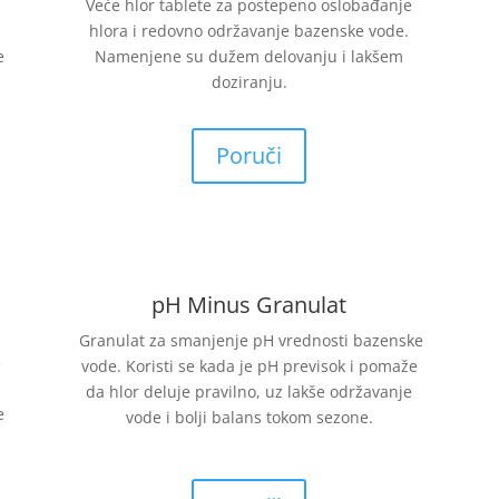
Veće hlor tablete za postepeno oslobađanje
hlora i redovno održavanje bazenske vode.
e
Namenjene su dužem delovanju i lakšem
doziranju.
Poruči
pH Minus Granulat
Granulat za smanjenje pH vrednosti bazenske
e
vode. Koristi se kada je pH previsok i pomaže
da hlor deluje pravilno, uz lakše održavanje
e
vode i bolji balans tokom sezone.