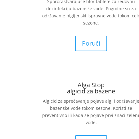
Spororastvarajuće hlor tablete za redovnu
dezinfekciju bazenske vode. Pogodne su za
održavanje higijenski ispravne vode tokom cel
sezone.
Poruči
Alga Stop
algicid za bazene
Algicid za sprečavanje pojave algi i održavanj
bazenske vode tokom sezone. Koristi se
preventivno ili kada se pojave prvi znaci zelen
vode.