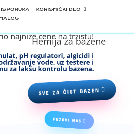
ISPORUKA
KORISNIČKI DEO
 NALOG
o najniže cene na tržištu!
Hemija za bazene
ulat, pH regulatori, algicidi i
 održavanje vode, uz testere i
u za lakšu kontrolu bazena.
SVE ZA ČIST BAZEN
POZOVI NAS