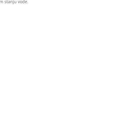
m stanju vode.
Balans pH vrednosti
Uklanjanje algi