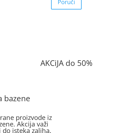
Poruči
AKCiJA do 50%
a bazene
brane proizvode iz
ene. Akcija važi
 do isteka zaliha.