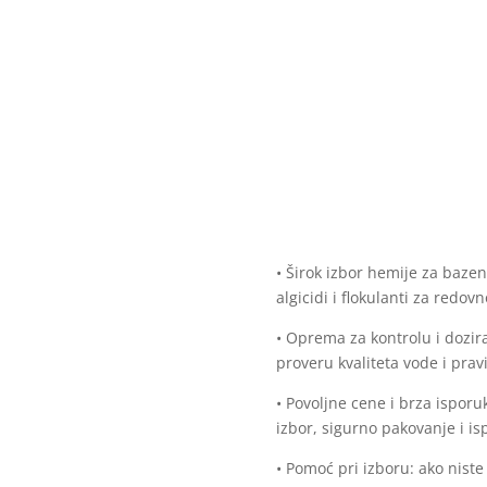
• Širok izbor hemije za bazene
algicidi i flokulanti za redo
• Oprema za kontrolu i dozira
proveru kvaliteta vode i prav
• Povoljne cene i brza ispor
izbor, sigurno pakovanje i is
• Pomoć pri izboru: ako nis