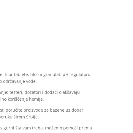
: hlor tablete, hlorni granulat, pH regulatori,
vno održavanje vode.
nje: testeri, dozatori i dodaci olakšavaju
ilno korišćenje hemije.
uka: poručite proizvode za bazene uz dobar
poruku širom Srbije.
te sigurni šta vam treba, možemo pomoći prema