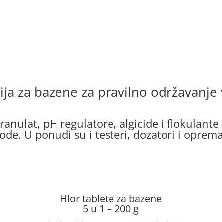
ja za bazene za pravilno održavanje
granulat, pH regulatore, algicide i flokulante
vode. U ponudi su i testeri, dozatori i opre
Hlor tablete za bazene
5 u 1 – 200 g