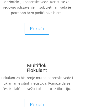
dezinfekciju bazenske vode. Koristi se za
redovno održavanje ili šok tretman kada je
potrebno brzo podići nivo hlora.
Poruči
Multiflok
Flokulant
Flokulant za bistrenje mutne bazenske vode i
uklanjanje sitnih nečistoća. Pomaže da se
čestice lakše povežu i uklone kroz filtraciju.
Poruči