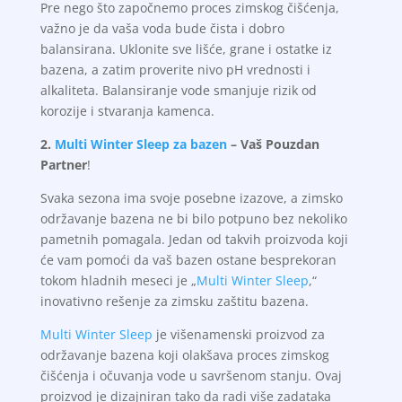
Pre nego što započnemo proces zimskog čišćenja,
važno je da vaša voda bude čista i dobro
balansirana. Uklonite sve lišće, grane i ostatke iz
bazena, a zatim proverite nivo pH vrednosti i
alkaliteta. Balansiranje vode smanjuje rizik od
korozije i stvaranja kamenca.
2.
Multi Winter Sleep za bazen
– Vaš Pouzdan
Partner
!
Svaka sezona ima svoje posebne izazove, a zimsko
održavanje bazena ne bi bilo potpuno bez nekoliko
pametnih pomagala. Jedan od takvih proizvoda koji
će vam pomoći da vaš bazen ostane besprekoran
tokom hladnih meseci je „
Multi Winter Sleep
,“
inovativno rešenje za zimsku zaštitu bazena.
Multi Winter Sleep
je višenamenski proizvod za
održavanje bazena koji olakšava proces zimskog
čišćenja i očuvanja vode u savršenom stanju. Ovaj
proizvod je dizajniran tako da radi više zadataka