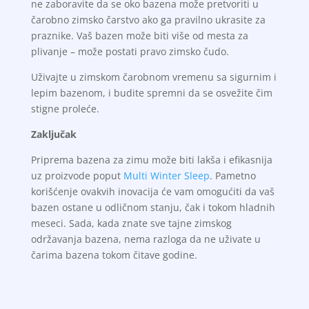
ne zaboravite da se oko bazena može pretvoriti u
čarobno zimsko čarstvo ako ga pravilno ukrasite za
praznike. Vaš bazen može biti više od mesta za
plivanje – može postati pravo zimsko čudo.
Uživajte u zimskom čarobnom vremenu sa sigurnim i
lepim bazenom, i budite spremni da se osvežite čim
stigne proleće.
Zaključak
Priprema bazena za zimu može biti lakša i efikasnija
uz proizvode poput
Multi Winter Sleep
. Pametno
korišćenje ovakvih inovacija će vam omogućiti da vaš
bazen ostane u odličnom stanju, čak i tokom hladnih
meseci. Sada, kada znate sve tajne zimskog
održavanja bazena, nema razloga da ne uživate u
čarima bazena tokom čitave godine.