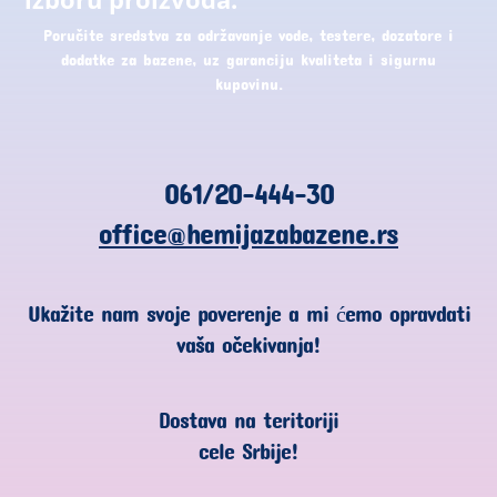
Poručite sredstva za održavanje vode, testere, dozatore i
dodatke za bazene, uz garanciju kvaliteta i sigurnu
kupovinu.
061/20-444-30
office@hemijazabazene.rs
Ukažite nam svoje poverenje a mi ćemo opravdati
vaša očekivanja!
Dostava na teritoriji
cele Srbije!