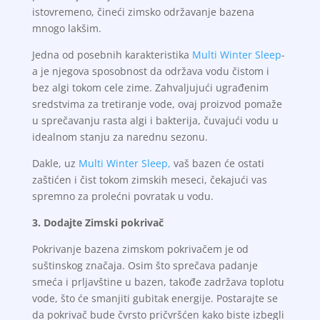
istovremeno, čineći zimsko održavanje bazena
mnogo lakšim.
Jedna od posebnih karakteristika
Multi Winter Sleep
-
a je njegova sposobnost da održava vodu čistom i
bez algi tokom cele zime. Zahvaljujući ugrađenim
sredstvima za tretiranje vode, ovaj proizvod pomaže
u sprečavanju rasta algi i bakterija, čuvajući vodu u
idealnom stanju za narednu sezonu.
Dakle, uz
Multi Winter Sleep,
vaš bazen će ostati
zaštićen i čist tokom zimskih meseci, čekajući vas
spremno za prolećni povratak u vodu.
3. Dodajte Zimski pokrivač
Pokrivanje bazena zimskom pokrivačem je od
suštinskog značaja. Osim što sprečava padanje
smeća i prljavštine u bazen, takođe zadržava toplotu
vode, što će smanjiti gubitak energije. Postarajte se
da pokrivač bude čvrsto pričvršćen kako biste izbegli