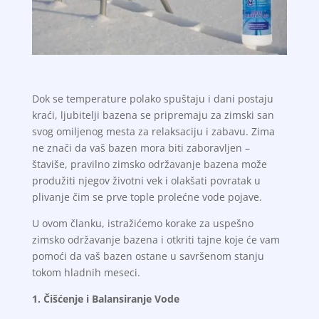
Dok se temperature polako spuštaju i dani postaju
kraći, ljubitelji bazena se pripremaju za zimski san
svog omiljenog mesta za relaksaciju i zabavu. Zima
ne znači da vaš bazen mora biti zaboravljen –
štaviše, pravilno zimsko održavanje bazena može
produžiti njegov životni vek i olakšati povratak u
plivanje čim se prve tople prolećne vode pojave.
U ovom članku, istražićemo korake za uspešno
zimsko održavanje bazena i otkriti tajne koje će vam
pomoći da vaš bazen ostane u savršenom stanju
tokom hladnih meseci.
1. Čišćenje i Balansiranje Vode