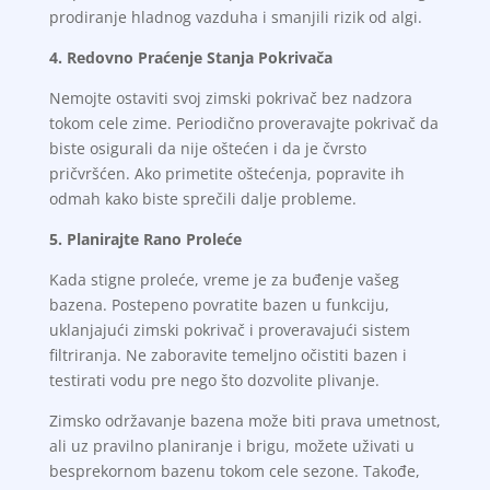
prodiranje hladnog vazduha i smanjili rizik od algi.
4. Redovno Praćenje Stanja Pokrivača
Nemojte ostaviti svoj zimski pokrivač bez nadzora
tokom cele zime. Periodično proveravajte pokrivač da
biste osigurali da nije oštećen i da je čvrsto
pričvršćen. Ako primetite oštećenja, popravite ih
odmah kako biste sprečili dalje probleme.
5. Planirajte Rano Proleće
Kada stigne proleće, vreme je za buđenje vašeg
bazena. Postepeno povratite bazen u funkciju,
uklanjajući zimski pokrivač i proveravajući sistem
filtriranja. Ne zaboravite temeljno očistiti bazen i
testirati vodu pre nego što dozvolite plivanje.
Zimsko održavanje bazena može biti prava umetnost,
ali uz pravilno planiranje i brigu, možete uživati u
besprekornom bazenu tokom cele sezone. Takođe,