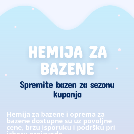
HEMIJA ZA
BAZENE
Spremite bazen za sezonu
kupanja
Hemija za bazene i oprema za
bazene dostupne su uz povoljne
cene, brzu isporuku i podršku pri
izboru proizvoda.