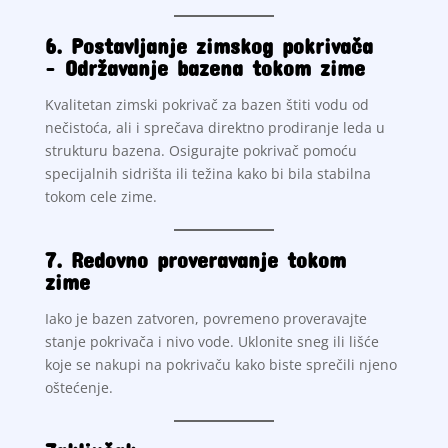
6. Postavljanje zimskog pokrivača
–
Održavanje bazena tokom zime
Kvalitetan zimski pokrivač za bazen štiti vodu od
nečistoća, ali i sprečava direktno prodiranje leda u
strukturu bazena. Osigurajte pokrivač pomoću
specijalnih sidrišta ili težina kako bi bila stabilna
tokom cele zime.
7. Redovno proveravanje tokom
zime
Iako je bazen zatvoren, povremeno proveravajte
stanje pokrivača i nivo vode. Uklonite sneg ili lišće
koje se nakupi na pokrivaču kako biste sprečili njeno
oštećenje.