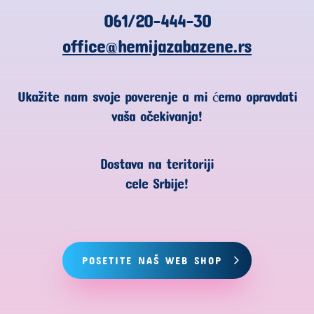
061/20-444-30
office@hemijazabazene.rs
Ukažite nam svoje poverenje a mi ćemo opravdati
vaša očekivanja!
Dostava na teritoriji
cele Srbije!
POSETITE NAŠ WEB SHOP