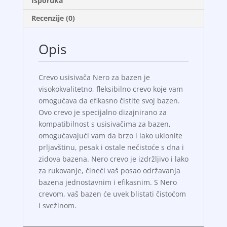
Isporuka
Recenzije (0)
Opis
Crevo usisivača Nero za bazen je
visokokvalitetno, fleksibilno crevo koje vam
omogućava da efikasno čistite svoj bazen.
Ovo crevo je specijalno dizajnirano za
kompatibilnost s usisivačima za bazen,
omogućavajući vam da brzo i lako uklonite
prljavštinu, pesak i ostale nečistoće s dna i
zidova bazena. Nero crevo je izdržljivo i lako
za rukovanje, čineći vaš posao održavanja
bazena jednostavnim i efikasnim. S Nero
crevom, vaš bazen će uvek blistati čistoćom
i svežinom.