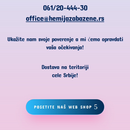
061/20-444-30
office@hemijazabazene.rs
Ukažite nam svoje poverenje a mi ćemo opravdati
vaša očekivanja!
Dostava na teritoriji
cele Srbije!
POSETITE NAŠ WEB SHOP