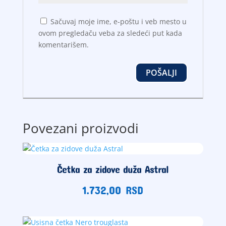
Sačuvaj moje ime, e-poštu i veb mesto u
ovom pregledaču veba za sledeći put kada
komentarišem.
Povezani proizvodi
Četka za zidove duža Astral
1.732,00
RSD