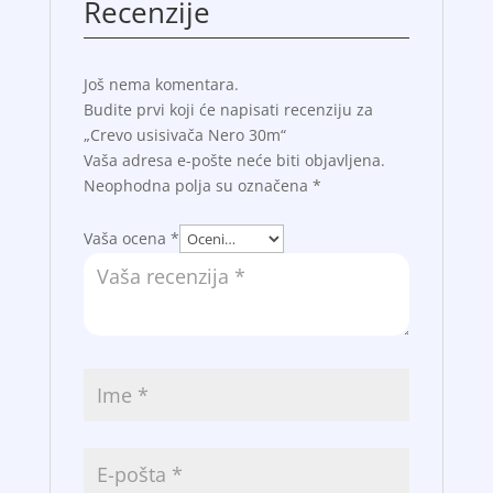
Recenzije
Još nema komentara.
Budite prvi koji će napisati recenziju za
„Crevo usisivača Nero 30m“
Vaša adresa e-pošte neće biti objavljena.
Neophodna polja su označena
*
Vaša ocena
*