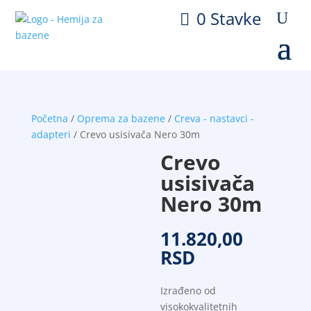
0 Stavke
Početna
/
Oprema za bazene
/
Creva - nastavci -
adapteri
/ Crevo usisivača Nero 30m
Crevo
usisivača
Nero 30m
11.820,00
RSD
Izrađeno od
visokokvalitetnih