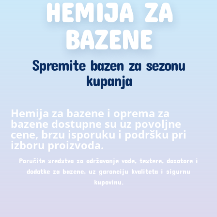
HEMIJA ZA
BAZENE
Spremite bazen za sezonu
kupanja
Hemija za bazene i oprema za
bazene dostupne su uz povoljne
cene, brzu isporuku i podršku pri
izboru proizvoda.
Poručite sredstva za održavanje vode, testere, dozatore i
dodatke za bazene, uz garanciju kvaliteta i sigurnu
kupovinu.