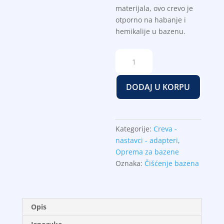
materijala, ovo crevo je
otporno na habanje i
hemikalije u bazenu.
Crevo
usisivača
Nero
DODAJ U KORPU
30m
količina
Kategorije:
Creva -
nastavci - adapteri
,
Oprema za bazene
Oznaka:
Čišćenje bazena
Opis