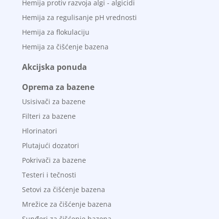
Hemija protiv razvoja algi - algicidi
Hemija za regulisanje pH vrednosti
Hemija za flokulaciju
Hemija za čišćenje bazena
Akcijska ponuda
Oprema za bazene
Usisivači za bazene
Filteri za bazene
Hlorinatori
Plutajući dozatori
Pokrivači za bazene
Testeri i tečnosti
Setovi za čišćenje bazena
Mrežice za čišćenje bazena
Sunđeri za čišćenje bazena