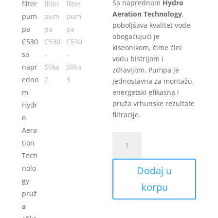
Sa naprednom
Hydro
Aeration Technology
,
poboljšava kvalitet vode
obogaćujući je
kiseonikom, čime čini
vodu bistrijom i
zdravijom. Pumpa je
jednostavna za montažu,
energetski efikasna i
pruža vrhunske rezultate
filtracije.
Intex
filter
pumpa
Dodaj u
C530
količina
korpu