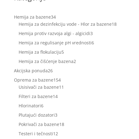
34
Hemija za bazene
34
proizvoda
18
Hemija za dezinfekciju vode - Hlor za bazene
18
proizvoda
3
Hemija protiv razvoja algi - algicidi
3
proizvoda
6
Hemija za regulisanje pH vrednosti
6
proizvoda
5
Hemija za flokulaciju
5
proizvoda
2
Hemija za čišćenje bazena
2
proizvoda
26
Akcijska ponuda
26
proizvoda
154
Oprema za bazene
154
proizvoda
11
Usisivači za bazene
11
proizvoda
14
Filteri za bazene
14
proizvoda
6
Hlorinatori
6
proizvoda
3
Plutajući dozatori
3
proizvoda
18
Pokrivači za bazene
18
proizvoda
12
Testeri i tečnosti
12