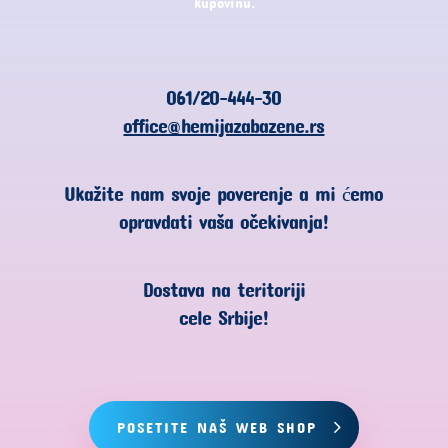
kupovinu.
061/20-444-30
office@hemijazabazene.rs
Ukažite nam svoje poverenje a mi ćemo
opravdati vaša očekivanja!
Dostava na teritoriji
cele Srbije!
POSETITE NAŠ WEB SHOP