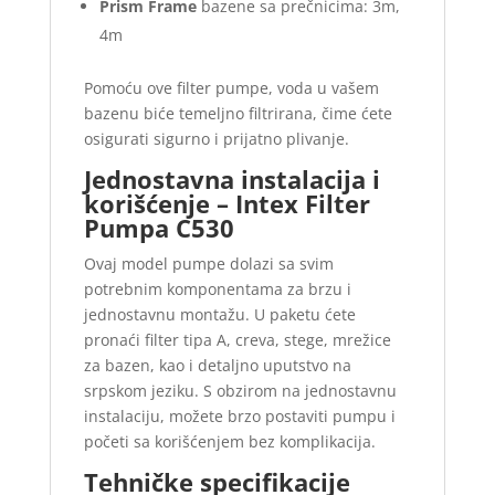
Prism Frame
bazene sa prečnicima: 3m,
4m
Pomoću ove filter pumpe, voda u vašem
bazenu biće temeljno filtrirana, čime ćete
osigurati sigurno i prijatno plivanje.
Jednostavna instalacija i
korišćenje – Intex Filter
Pumpa C530
Ovaj model pumpe dolazi sa svim
potrebnim komponentama za brzu i
jednostavnu montažu. U paketu ćete
pronaći filter tipa A, creva, stege, mrežice
za bazen, kao i detaljno uputstvo na
srpskom jeziku. S obzirom na jednostavnu
instalaciju, možete brzo postaviti pumpu i
početi sa korišćenjem bez komplikacija.
Tehničke specifikacije