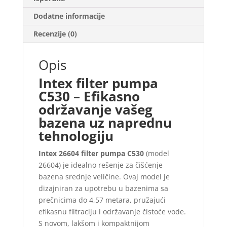
Dodatne informacije
Recenzije (0)
Opis
Intex filter pumpa
C530 – Efikasno
održavanje vašeg
bazena uz naprednu
tehnologiju
Intex 26604 filter pumpa C530
(model
26604
) je idealno rešenje za čišćenje
bazena srednje veličine. Ovaj model je
dizajniran za upotrebu u bazenima sa
prečnicima do 4,57 metara, pružajući
efikasnu filtraciju i održavanje čistoće vode.
S novom, lakšom i kompaktnijom