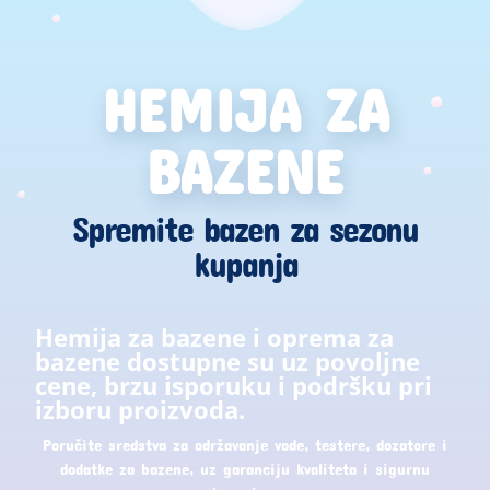
HEMIJA ZA
BAZENE
Spremite bazen za sezonu
kupanja
Hemija za bazene i oprema za
bazene dostupne su uz povoljne
cene, brzu isporuku i podršku pri
izboru proizvoda.
Poručite sredstva za održavanje vode, testere, dozatore i
dodatke za bazene, uz garanciju kvaliteta i sigurnu