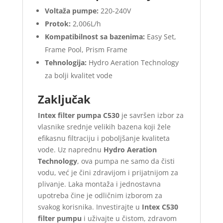
Voltaža pumpe:
220-240V
Protok:
2,006L/h
Kompatibilnost sa bazenima:
Easy Set,
Frame Pool, Prism Frame
Tehnologija:
Hydro Aeration Technology
za bolji kvalitet vode
Zaključak
Intex filter pumpa C530
je savršen izbor za
vlasnike srednje velikih bazena koji žele
efikasnu filtraciju i poboljšanje kvaliteta
vode. Uz naprednu
Hydro Aeration
Technology
, ova pumpa ne samo da čisti
vodu, već je čini zdravijom i prijatnijom za
plivanje. Laka montaža i jednostavna
upotreba čine je odličnim izborom za
svakog korisnika. Investirajte u
Intex C530
filter pumpu
i uživajte u čistom, zdravom