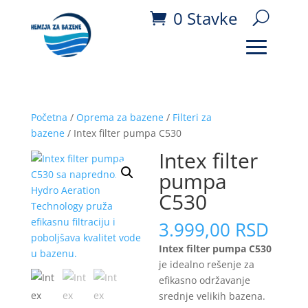
0 Stavke
Početna
/
Oprema za bazene
/
Filteri za
bazene
/ Intex filter pumpa C530
Intex filter
pumpa
C530
3.999,00
RSD
Intex filter pumpa C530
je idealno rešenje za
efikasno održavanje
srednje velikih bazena.