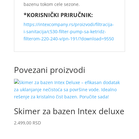
bazenu tokom cele sezone.
*KORISNIČKI PRIRUČNIK:
https://intexcompany.rs/proizvodi/filtracija-
i-sanitacija/c530-filter-pump-sa-ketridz-
filterom-220-240-v/pn-191/?download=9550
Povezani proizvodi
Skimer za bazen Intex deluxe
2.499,00
RSD