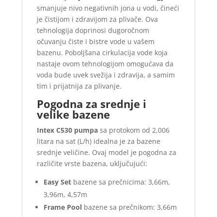
smanjuje nivo negativnih jona u vodi, čineći
je čistijom i zdravijom za plivače. Ova
tehnologija doprinosi dugoročnom
očuvanju čiste i bistre vode u vašem
bazenu. Poboljšana cirkulacija vode koja
nastaje ovom tehnologijom omogućava da
voda bude uvek svežija i zdravija, a samim
tim i prijatnija za plivanje.
Pogodna za srednje i
velike bazene
Intex C530 pumpa
sa protokom od 2,006
litara na sat (L/h) idealna je za bazene
srednje veličine. Ovaj model je pogodna za
različite vrste bazena, uključujući:
Easy Set
bazene sa prečnicima: 3,66m,
3,96m, 4,57m
Frame Pool
bazene sa prečnikom: 3,66m