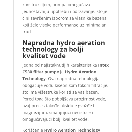
konstrukcijom, pumpa omogućava
jednostavniju upotrebu i održavanje, što je
čini savršenim izborom za vlasnike bazena
koji žele visoke performanse uz minimalan
trud.
Napredna hydro aeration
technology za bolji
kvalitet vode
Jedna od najistaknutijih karakteristika
Intex
C530 filter pumpe
je
Hydro Aeration
Technology
. Ova napredna tehnologija
obogaćuje vodu kiseonikom tokom filtracije,
što ima višestruke koristi za vaš bazen.
Pored toga što poboljšava prozirnost vode,
ovaj proces takođe oksiduje gvožđe i
magnezijum, smanjujući nečistoće i
omogućavajući bolji kvalitet vode.
Korišćenje
Hydro Aeration Technology