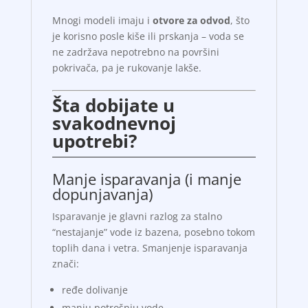
Mnogi modeli imaju i
otvore za odvod
, što
je korisno posle kiše ili prskanja – voda se
ne zadržava nepotrebno na površini
pokrivača, pa je rukovanje lakše.
Šta dobijate u
svakodnevnoj
upotrebi?
Manje isparavanja (i manje
dopunjavanja)
Isparavanje je glavni razlog za stalno
“nestajanje” vode iz bazena, posebno tokom
toplih dana i vetra. Smanjenje isparavanja
znači:
ređe dolivanje
manju potrošnju vode