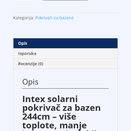
pokrivač
za
bazen
Kategorija:
Pokrivači za bazene
244cm
količina
Opis
Isporuka
Recenzije (0)
Opis
Intex solarni
pokrivač za bazen
244cm – više
toplote, manje