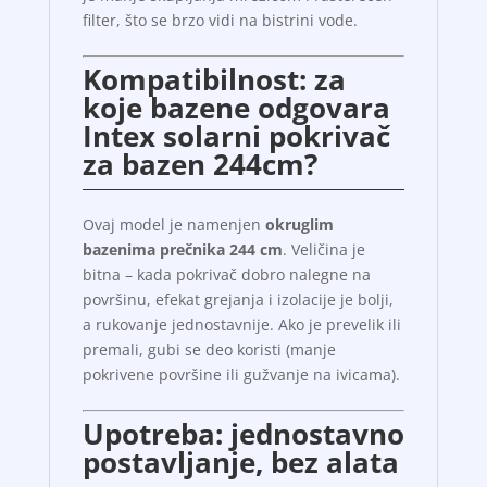
filter, što se brzo vidi na bistrini vode.
Kompatibilnost: za
koje bazene odgovara
Intex solarni pokrivač
za bazen 244cm?
Ovaj model je namenjen
okruglim
bazenima prečnika 244 cm
. Veličina je
bitna – kada pokrivač dobro nalegne na
površinu, efekat grejanja i izolacije je bolji,
a rukovanje jednostavnije. Ako je prevelik ili
premali, gubi se deo koristi (manje
pokrivene površine ili gužvanje na ivicama).
Upotreba: jednostavno
postavljanje, bez alata