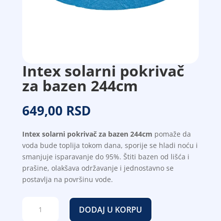
Intex solarni pokrivač
za bazen 244cm
649,00
RSD
Intex solarni pokrivač za bazen 244cm
pomaže da
voda bude toplija tokom dana, sporije se hladi noću i
smanjuje isparavanje do 95%. Štiti bazen od lišća i
prašine, olakšava održavanje i jednostavno se
postavlja na površinu vode.
Intex
DODAJ U KORPU
solarni