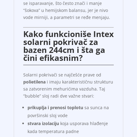
se isparavanje, što često znači i manje
“šokova” u hemijskom balansu, jer je nivo
vode mirniji, a parametri se ređe menjaju.
Kako funkcioniše Intex
solarni pokrivač za
bazen 244cm i šta ga
čini efikasnim?
Solarni pokrivači se najčešće prave od
polietilena
i imaju karakterističnu strukturu
sa zatvorenim mehurićima vazduha. Taj
“bubble” sloj radi dve važne stvari:
prikuplja i prenosi toplotu
sa sunca na
površinski sloj vode
stvara izolaciju
koja usporava hlađenje
kada temperatura padne