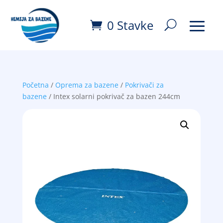
0 Stavke
Početna
/
Oprema za bazene
/
Pokrivači za
bazene
/ Intex solarni pokrivač za bazen 244cm