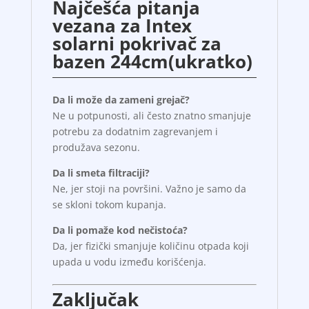
Najčešća pitanja
vezana za Intex
solarni pokrivač za
bazen 244cm(ukratko)
Da li može da zameni grejač?
Ne u potpunosti, ali često znatno smanjuje
potrebu za dodatnim zagrevanjem i
produžava sezonu.
Da li smeta filtraciji?
Ne, jer stoji na površini. Važno je samo da
se skloni tokom kupanja.
Da li pomaže kod nečistoća?
Da, jer fizički smanjuje količinu otpada koji
upada u vodu između korišćenja.
Zaključak