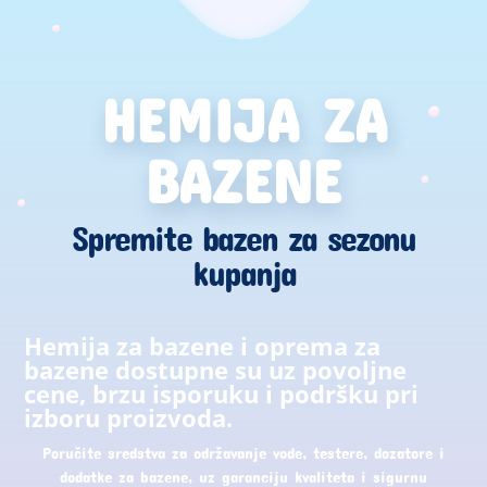
HEMIJA ZA
BAZENE
Spremite bazen za sezonu
kupanja
Hemija za bazene i oprema za
bazene dostupne su uz povoljne
cene, brzu isporuku i podršku pri
izboru proizvoda.
Poručite sredstva za održavanje vode, testere, dozatore i
dodatke za bazene, uz garanciju kvaliteta i sigurnu