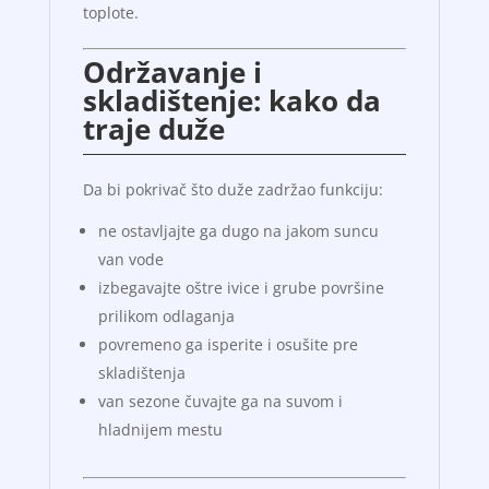
toplote.
Održavanje i
skladištenje: kako da
traje duže
Da bi pokrivač što duže zadržao funkciju:
ne ostavljajte ga dugo na jakom suncu
van vode
izbegavajte oštre ivice i grube površine
prilikom odlaganja
povremeno ga isperite i osušite pre
skladištenja
van sezone čuvajte ga na suvom i
hladnijem mestu