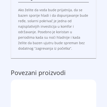
Ako želite da voda bude prijatnija, da se
bazen sporije hladi i da dopunjavanje bude
ređe, solarni pokrivač je jedna od
najisplativijih investicija u komfor i
održavanje. Posebno je koristan u
periodima kada su noći hladnije i kada
želite da bazen ujutru bude spreman bez
dodatnog “zagrevanja iz početka”.
Povezani proizvodi