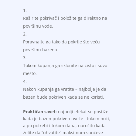
Raširite pokrivač i položite ga direktno na
površinu vode.
Poravnajte ga tako da pokrije što veću
površinu bazena.
Tokom kupanja ga sklonite na čisto i suvo
mesto.
Nakon kupanja ga vratite – najbolje je da
bazen bude pokriven kada se ne koristi.
Praktičan savet:
najbolji efekat se postiže
kada je bazen pokriven uveče i tokom noći,
a po potrebi i tokom dana, naročito kada
želite da “uhvatite” maksimum sunčeve