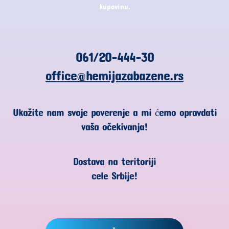
kupovinu.
061/20-444-30
office@hemijazabazene.rs
Ukažite nam svoje poverenje a mi ćemo opravdati
vaša očekivanja!
Dostava na teritoriji
cele Srbije!