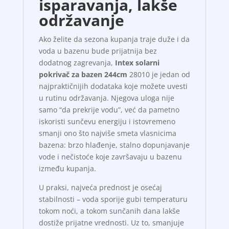
isparavanja, lakše
održavanje
Ako želite da sezona kupanja traje duže i da
voda u bazenu bude prijatnija bez
dodatnog zagrevanja,
Intex solarni
pokrivač za bazen 244cm
28010 je jedan od
najpraktičnijih dodataka koje možete uvesti
u rutinu održavanja. Njegova uloga nije
samo “da prekrije vodu”, već da pametno
iskoristi sunčevu energiju i istovremeno
smanji ono što najviše smeta vlasnicima
bazena: brzo hlađenje, stalno dopunjavanje
vode i nečistoće koje završavaju u bazenu
između kupanja.
U praksi, najveća prednost je osećaj
stabilnosti – voda sporije gubi temperaturu
tokom noći, a tokom sunčanih dana lakše
dostiže prijatne vrednosti. Uz to, smanjuje