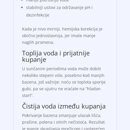
stabilniji uslovi za održavanje pH i
dezinfekcije
Kada je nivo mirniji, hemijska korekcija je
obično jednostavnija, jer imate manje
naglih promena.
Toplija voda i prijatnije
kupanje
U sunčanim periodima voda može dobiti
nekoliko stepeni više, posebno kod manjih
bazena. Još važnije: noću se toplota sporije
gubi, pa se ujutru ne vraćate na “hladan
start”.
Čistija voda između kupanja
Pokrivanje bazena smanjuje ulazak lišća,
prašine, polena i sitnih nečistoća. Rezultat
je manje skupljanja mrežicom i rasterećen