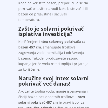
Kada ne koristite bazen, preporučuje se da
pokrivač ostavite na vodi kako biste zaštitili
bazen od prljavštine i sačuvali
temperaturu.
Zašto je solarni pokrivač
isplativa investicija?
Korišćenjem
Intex solarnog pokrivača za
bazen 457 cm
, smanjujete troškove
zagrevanja vode, hemikalija i održavanja
bazena. Takođe, produžavate sezonu
kupanja jer će voda ostati toplija i prijatnija
za korišćenje.
Naručite svoj Intex solarni
pokrivač već danas!
Ako želite topliju vodu, manje isparavanja i
čistiji bazen bez dodatnih troškova,
Intex
solarni pokrivač 457 cm
je pravi izbor za
vas.
Poručite odmah
i uživajte u savršenom