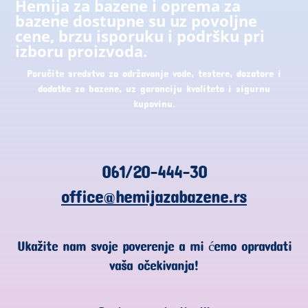
Hemija za bazene i oprema za
bazene dostupne su uz povoljne
cene, brzu isporuku i podršku pri
izboru proizvoda.
Poručite sredstva za održavanje vode, testere, dozatore i
dodatke za bazene, uz garanciju kvaliteta i sigurnu
kupovinu.
061/20-444-30
office@hemijazabazene.rs
Ukažite nam svoje poverenje a mi ćemo opravdati
vaša očekivanja!