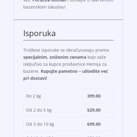
bazenskom iskustvu!
Isporuka
Troškovi isporuke se obračunavaju prema
specijalnim, sniženim cenama
koje važe
isključivo za kupce prodavnice Hemija za
bazene.
Kupujte pametno – uštedite već
pri dostavi!
Do 2 kg
399,00
Od 2 do 5 kg
529,00
Od 5 do 10 kg
699,00