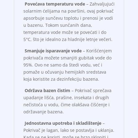
Povećava temperaturu vode
– Zahvaljujući
solarnim ćelijama na površini, ovaj pokrivač
apsorbuje sunčevu toplotu i prenosi je vodi
u bazenu. Tokom sunčanih dana,
temperatura vode može se povećati i do
5°C, što je idealno za hladnije letnje večeri.
Smanjuje isparavanje vode
– Korišćenjem
pokrivača možete smanjiti gubitak vode do
95%. Ovo ne samo da štedi vodu, već i
pomaže u očuvanju hemijskih sredstava
koja koristite za dezinfekciju bazena.
Održava bazen čistim
– Pokrivač sprečava
upadanje lišća, prašine, insekata i drugih
nečistoća u vodu, čime olakšava čišćenje i
održavanje bazena.
Jednostavna upotreba i skladištenje
–
Pokrivač je lagan, lako se postavlja i uklanja.
Kada se ne koristi, može se brzo sklopiti i