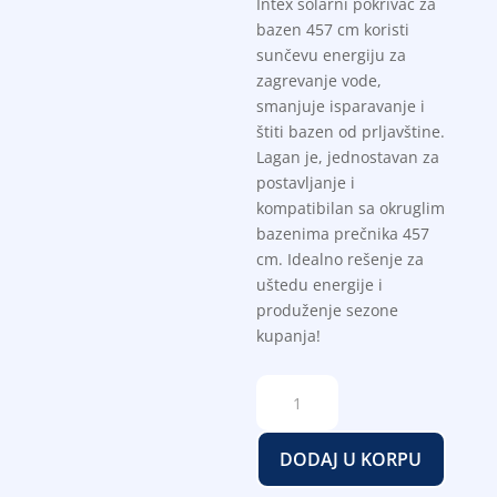
Intex solarni pokrivač za
bazen 457 cm koristi
sunčevu energiju za
zagrevanje vode,
smanjuje isparavanje i
štiti bazen od prljavštine.
Lagan je, jednostavan za
postavljanje i
kompatibilan sa okruglim
bazenima prečnika 457
cm. Idealno rešenje za
uštedu energije i
produženje sezone
kupanja!
Intex
solarni
pokrivač
DODAJ U KORPU
za
bazen