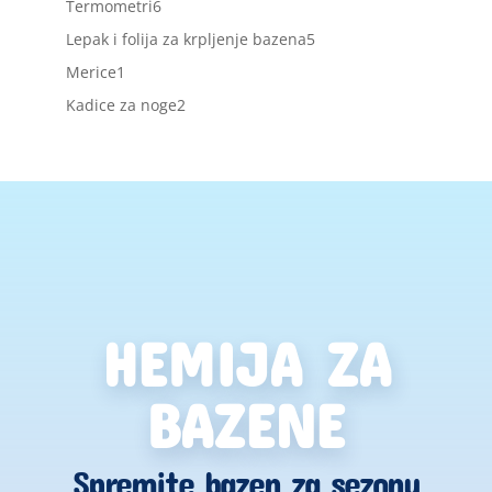
6
Termometri
6
proizvoda
5
Lepak i folija za krpljenje bazena
5
proizvoda
1
Merice
1
proizvod
2
Kadice za noge
2
proizvoda
HEMIJA ZA
BAZENE
Spremite bazen za sezonu