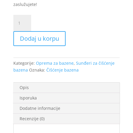
zaslužujete!
Rukavica
GRE
sa
Dodaj u korpu
sunđerom
za
čišćenje
lajnera
Kategorije:
Oprema za bazene
,
Sunđeri za čišćenje
(GFL5)
bazena
Oznaka:
Čišćenje bazena
količina
Opis
Isporuka
Dodatne informacije
Recenzije (0)