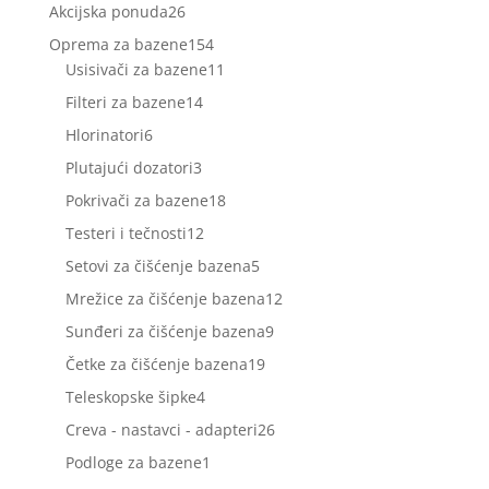
proizvoda
26
Akcijska ponuda
26
proizvoda
154
Oprema za bazene
154
proizvoda
11
Usisivači za bazene
11
proizvoda
14
Filteri za bazene
14
proizvoda
6
Hlorinatori
6
proizvoda
3
Plutajući dozatori
3
proizvoda
18
Pokrivači za bazene
18
proizvoda
12
Testeri i tečnosti
12
proizvoda
5
Setovi za čišćenje bazena
5
proizvoda
12
Mrežice za čišćenje bazena
12
proizvoda
9
Sunđeri za čišćenje bazena
9
proizvoda
19
Četke za čišćenje bazena
19
proizvoda
4
Teleskopske šipke
4
proizvoda
26
Creva - nastavci - adapteri
26
proizvoda
1
Podloge za bazene
1
proizvod