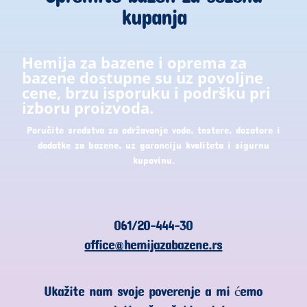
kupanja
Hemija za bazene i oprema za
bazene dostupne su uz povoljne
cene, brzu isporuku i podršku pri
izboru proizvoda.
Poručite sredstva za održavanje vode, testere, dozatore i
dodatke za bazene, uz garanciju kvaliteta i sigurnu
kupovinu.
061/20-444-30
office@hemijazabazene.rs
Ukažite nam svoje poverenje a mi ćemo