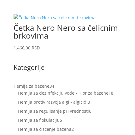
Četka Nero Nero sa čelicnim
brkovima
1.466,00
RSD
Kategorije
34
Hemija za bazene
34
proizvoda
18
Hemija za dezinfekciju vode - Hlor za bazene
18
proizvoda
3
Hemija protiv razvoja algi - algicidi
3
proizvoda
6
Hemija za regulisanje pH vrednosti
6
proizvoda
5
Hemija za flokulaciju
5
proizvoda
2
Hemija za čišćenje bazena
2