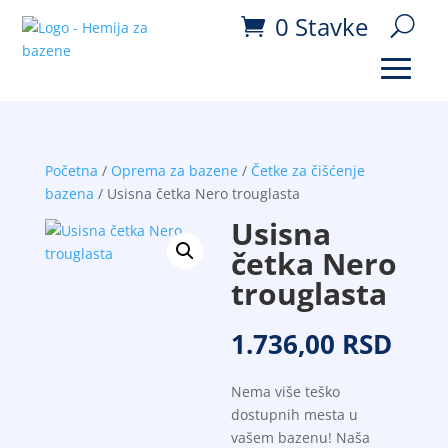
0 Stavke
Početna
/
Oprema za bazene
/
Četke za čišćenje
bazena
/ Usisna četka Nero trouglasta
Usisna
četka Nero
trouglasta
1.736,00
RSD
Nema više teško
dostupnih mesta u
vašem bazenu! Naša