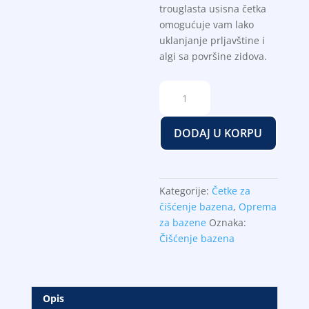
trouglasta usisna četka
omogućuje vam lako
uklanjanje prljavštine i
algi sa površine zidova.
Usisna
četka
Nero
DODAJ U KORPU
trouglasta
količina
Kategorije:
Četke za
čišćenje bazena
,
Oprema
za bazene
Oznaka:
Čišćenje bazena
Opis