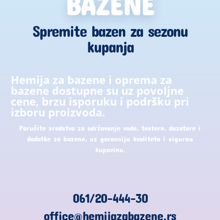
BAZENE
Spremite bazen za sezonu
kupanja
Hemija za bazene i oprema za
bazene dostupne su uz povoljne
cene, brzu isporuku i podršku pri
izboru proizvoda.
Poručite sredstva za održavanje vode, testere, dozatore i
dodatke za bazene, uz garanciju kvaliteta i sigurnu
kupovinu.
061/20-444-30
office@hemijazabazene.rs