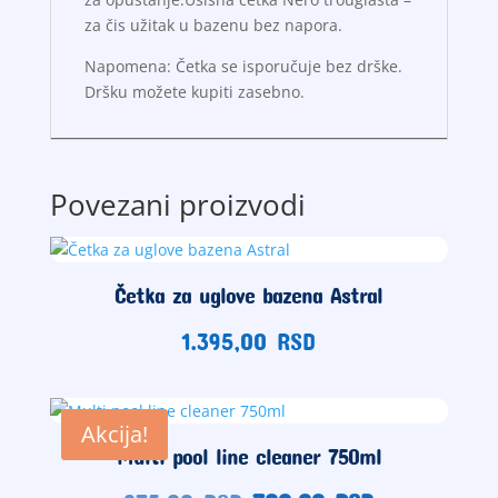
za čis užitak u bazenu bez napora.
Napomena: Četka se isporučuje bez drške.
Dršku možete kupiti zasebno.
Povezani proizvodi
Četka za uglove bazena Astral
1.395,00
RSD
Akcija!
Multi pool line cleaner 750ml