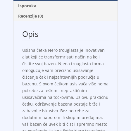
Isporuka
Recenzije (0)
Opis
Usisna četka Nero trouglasta je inovativan
alat koji će transformrisati način na koji
čistite svoj bazen. Njena trouglasta forma
omogućuje vam precizno usisavanje i
čišćenje čak i najzahtevnijih područja u
bazenu. S ovom četkom usisivača više nema
potrebe za teškim i nepraktičnim
usisavačima na točkovima. Uz ovu praktičnu
četku, održavanje bazena postaje brže i
zabavnije iskustvo. Bez potrebe za
dodatnim naporom ili skupim uređajima,
vaš bazen će uvek biti čist i spremno mesto
za opuštanje.Usisna četka Nero trouglasta –