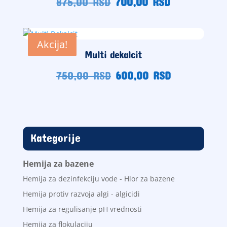
Originalna
Trenutna
875,00
RSD
700,00
RSD
cena
cena
je
je:
bila:
700,00
Akcija!
875,00
RSD.
Multi dekalcit
RSD.
Originalna
Trenutna
750,00
RSD
600,00
RSD
cena
cena
je
je:
bila:
600,00
750,00
RSD.
RSD.
Kategorije
Hemija za bazene
Hemija za dezinfekciju vode - Hlor za bazene
Hemija protiv razvoja algi - algicidi
Hemija za regulisanje pH vrednosti
Hemija za flokulaciju