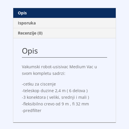
Opis
Isporuka
Recenzije (0)
Opis
Vakumski robot-usisivac Medium Vac u
svom kompletu sadrzi:
-cetku za ciscenje
-teleskop duzine 2,4 m ( 6 delova )
-3 konektora ( veliki, srednji i mali )
-fleksibilno crevo od 9 m , fi 32 mm
-predfilter