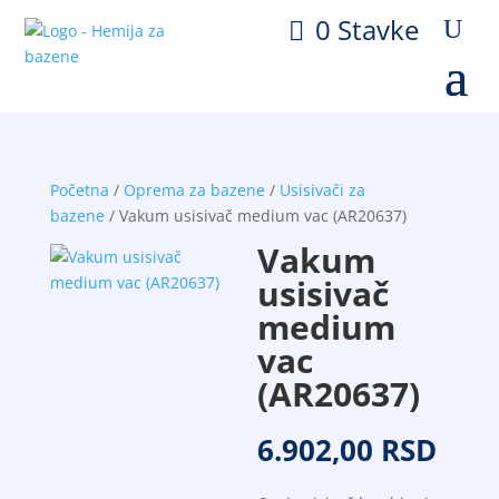
0 Stavke
Početna
/
Oprema za bazene
/
Usisivači za
bazene
/ Vakum usisivač medium vac (AR20637)
Vakum
usisivač
medium
vac
(AR20637)
6.902,00
RSD