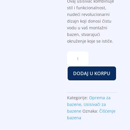
Ovaj usisivač kombinuje
stil i funkcionalnost,
nudeći revolucionarni
dizajn koji donosi čistu
vodu u vaš montažni
bazen, stvarajući
okruženje koje se ističe.
Vakum
usisivač
medium
DODAJ U KORPU
vac
(AR20637)
količina
Kategorije:
Oprema za
bazene
,
Usisivači za
bazene
Oznaka:
Čišćenje
bazena