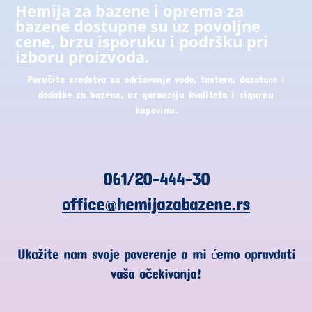
Hemija za bazene i oprema za
bazene dostupne su uz povoljne
cene, brzu isporuku i podršku pri
izboru proizvoda.
Poručite sredstva za održavanje vode, testere, dozatore i
dodatke za bazene, uz garanciju kvaliteta i sigurnu
kupovinu.
061/20-444-30
office@hemijazabazene.rs
Ukažite nam svoje poverenje a mi ćemo opravdati
vaša očekivanja!