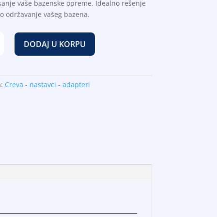
sanje vaše bazenske opreme. Idealno rešenje
no održavanje vašeg bazena.
DODAJ U KORPU
a:
Creva - nastavci - adapteri