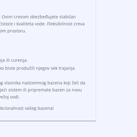
e. Ovim crevom obezbeđujete stabilan
toće i kvaliteta vode. Fleksibilnost creva
nom prostoru.
a ili curenja.
 biste produžili njegov vek trajanja.
og vlasnika nadzemnog bazena koji želi da
jeći sistem ili pripremate bazen za novu
vežoj vodi.
nkcionalnost vašeg bazena!