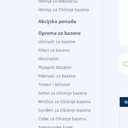
Hemija za flokulaciju
Hemija za čišćenje bazena
Akcijska ponuda
Oprema za bazene
Usisivači za bazene
Filteri za bazene
Hlorinatori
Plutajući dozatori
Pokrivači za bazene
Testeri i tečnosti
Setovi za čišćenje bazena
Mrežice za čišćenje bazena
O
Sunđeri za čišćenje bazena
Četke za čišćenje bazena
Teleskopske šipke