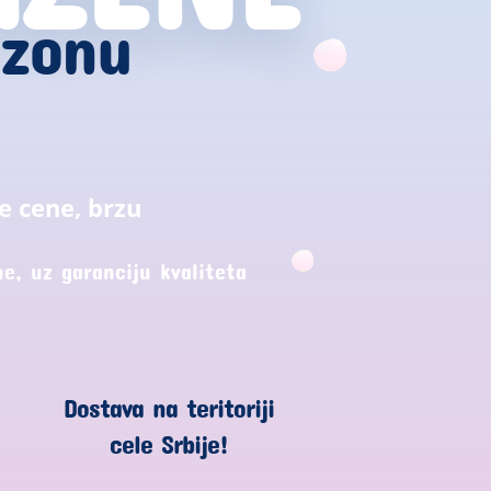
ezonu
e cene, brzu
e, uz garanciju kvaliteta
Dostava na teritoriji
cele Srbije!