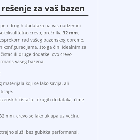
 rešenje za vaš bazen
pumpe i drugih dodataka na vaš nadzemni
sokokvalitetno crevo, prečnika
32 mm
,
 besprekorn rad vašeg bazenskog opreme.
tim konfiguracijama, što ga čini idealnim za
istač ili druge dodatke, ovo crevo
formans vašeg bazena.
:
 materijala koji se lako savija, ali
ticaje.
bazenskih čistača i drugih dodataka, čime
32 mm, crevo se lako uklapa uz većinu
otrajno služi bez gubitka performansi.