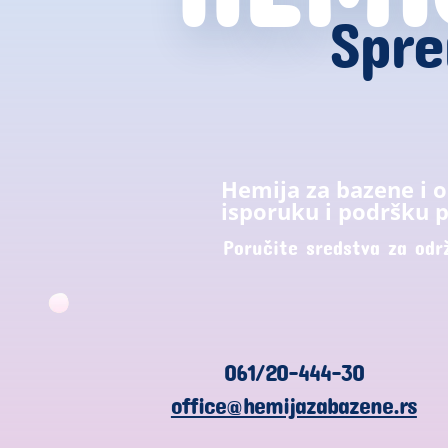
Spre
Hemija za bazene i 
isporuku i podršku p
Poručite sredstva za odr
061/20-444-30
office@hemijazabazene.rs