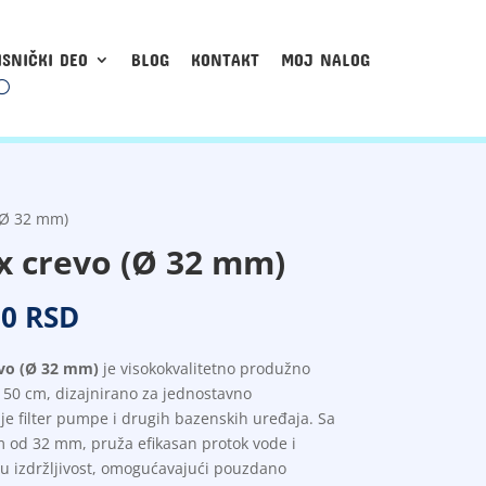
ISNIČKI DEO
BLOG
KONTAKT
MOJ NALOG
 (Ø 32 mm)
x crevo (Ø 32 mm)
00
RSD
evo (Ø 32 mm)
je visokokvalitetno produžno
150 cm, dizajnirano za jednostavno
je filter pumpe i drugih bazenskih uređaja. Sa
 od 32 mm, pruža efikasan protok vode i
u izdržljivost, omogućavajući pouzdano