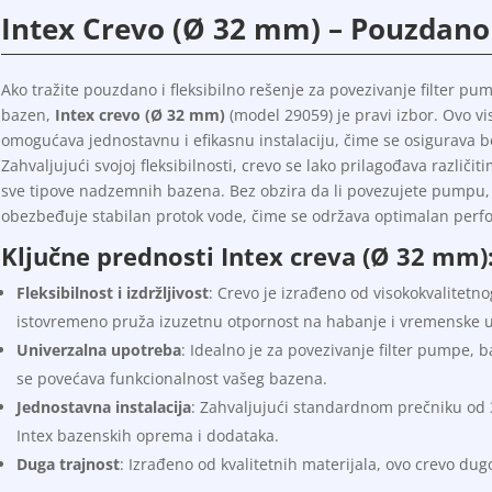
Intex Crevo (Ø 32 mm) – Pouzdano
Ako tražite pouzdano i fleksibilno rešenje za povezivanje filter 
bazen,
Intex crevo (Ø 32 mm)
(model 29059) je pravi izbor. Ovo vi
omogućava jednostavnu i efikasnu instalaciju, čime se osigurava
Zahvaljujući svojoj fleksibilnosti, crevo se lako prilagođava različi
sve tipove nadzemnih bazena. Bez obzira da li povezujete pumpu, č
obezbeđuje stabilan protok vode, čime se održava optimalan per
Ključne prednosti Intex creva (Ø 32 mm)
Fleksibilnost i izdržljivost
: Crevo je izrađeno od visokokvalitetnog
istovremeno pruža izuzetnu otpornost na habanje i vremenske u
Univerzalna upotreba
: Idealno je za povezivanje filter pumpe, 
se povećava funkcionalnost vašeg bazena.
Jednostavna instalacija
: Zahvaljujući standardnom prečniku od 
Intex bazenskih oprema i dodataka.
Duga trajnost
: Izrađeno od kvalitetnih materijala, ovo crevo dug