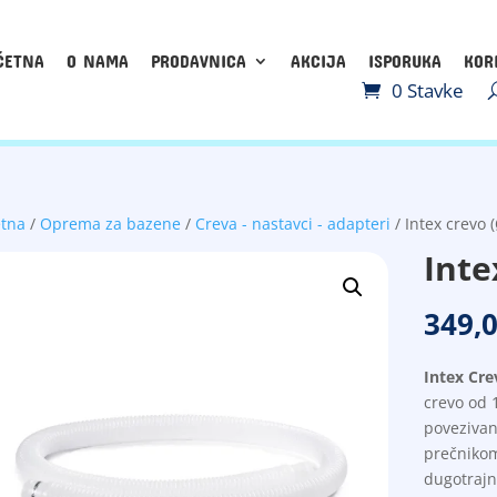
ČETNA
O NAMA
PRODAVNICA
AKCIJA
ISPORUKA
KOR
0 Stavke
etna
/
Oprema za bazene
/
Creva - nastavci - adapteri
/ Intex crevo
Inte
349,
Intex Cr
crevo od 
povezivan
prečnikom
dugotrajn