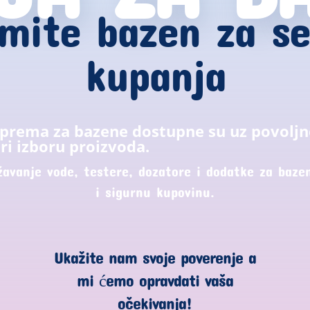
mite bazen za s
kupanja
oprema za bazene dostupne su uz povoljn
ri izboru proizvoda.
žavanje vode, testere, dozatore i dodatke za bazen
i sigurnu kupovinu.
Ukažite nam svoje poverenje a
mi ćemo opravdati vaša
očekivanja!