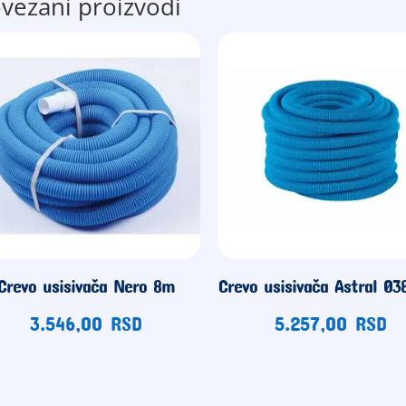
vezani proizvodi
Crevo usisivača Nero 8m
Crevo usisivača Astral Ø
3.546,00
RSD
5.257,00
RSD