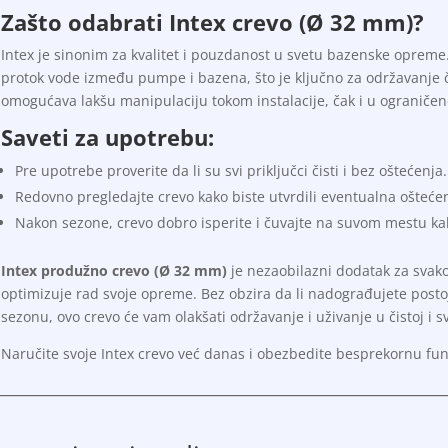
Zašto odabrati Intex crevo (Ø 32 mm)?
Intex je sinonim za kvalitet i pouzdanost u svetu bazenske oprem
protok vode između pumpe i bazena, što je ključno za održavanje čis
omogućava lakšu manipulaciju tokom instalacije, čak i u ograniče
Saveti za upotrebu:
Pre upotrebe proverite da li su svi priključci čisti i bez oštećenja.
Redovno pregledajte crevo kako biste utvrdili eventualna oštećenj
Nakon sezone, crevo dobro isperite i čuvajte na suvom mestu kako
Intex produžno crevo (Ø 32 mm)
je nezaobilazni dodatak za svak
optimizuje rad svoje opreme. Bez obzira da li nadograđujete posto
sezonu, ovo crevo će vam olakšati održavanje i uživanje u čistoj i s
Naručite svoje Intex crevo već danas i obezbedite besprekornu fu