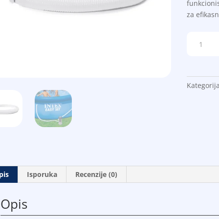
funkcioni
za efikas
Intex
crevo
(Ø
32
mm)
Kategorij
količina
pis
Isporuka
Recenzije (0)
Opis